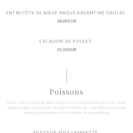
ENTRECÔTE DE BŒUF ANGUS ARGENTINE GRILLÉE
34,00 EUR
ESCALOPE DE POULET
25,50 EUR
Poissons
Nous vous proposons différentes sortes de poissons à la carte, mais
n'hésitez pas à demander au maitre d'hôtel de vous informer sur les
arrivages journaliers de poissons en suggestions
FILETS DE SOLE LAFAYETTE