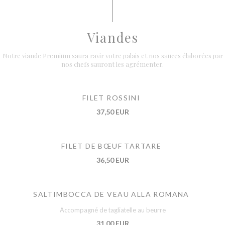
Viandes
Notre viande Premium saura ravir votre palais et nos sauces élaborées par
nos chefs sauront les agrémenter.
FILET ROSSINI
37,50 EUR
FILET DE BŒUF TARTARE
36,50 EUR
SALTIMBOCCA DE VEAU ALLA ROMANA
Accompagné de tagliatelle au beurre
31,00 EUR