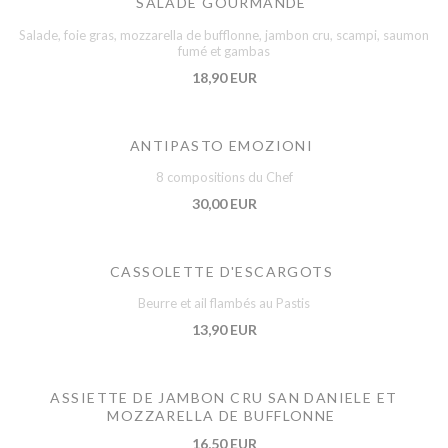
SALADE GOURMANDE
Salade, foie gras, mozzarella de bufflonne, jambon cru, scampi, saumon
fumé et gambas
18,90 EUR
ANTIPASTO EMOZIONI
8 compositions du Chef
30,00 EUR
CASSOLETTE D'ESCARGOTS
Beurre et ail flambés au Pastis
13,90 EUR
ASSIETTE DE JAMBON CRU SAN DANIELE ET
MOZZARELLA DE BUFFLONNE
16,50 EUR