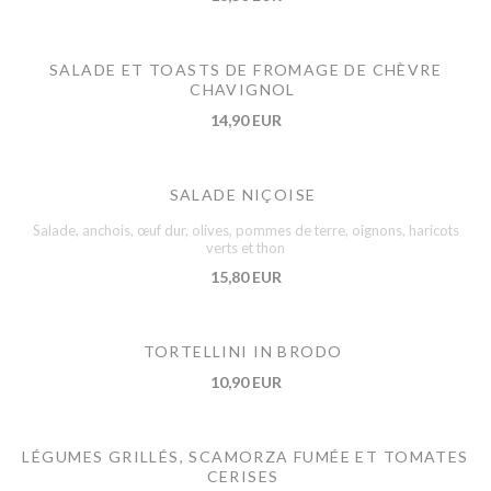
SALADE ET TOASTS DE FROMAGE DE CHÈVRE
CHAVIGNOL
14,90 EUR
SALADE NIÇOISE
Salade, anchois, œuf dur, olives, pommes de terre, oignons, haricots
verts et thon
15,80 EUR
TORTELLINI IN BRODO
10,90 EUR
LÉGUMES GRILLÉS, SCAMORZA FUMÉE ET TOMATES
CERISES