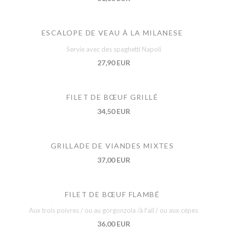
ESCALOPE DE VEAU À LA MILANESE
Servie avec des spaghetti Napoli
27,90 EUR
FILET DE BŒUF GRILLÉ
34,50 EUR
GRILLADE DE VIANDES MIXTES
37,00 EUR
FILET DE BŒUF FLAMBÉ
Aux trois poivres / ou au gorgonzola /à l'ail / ou aux cèpes
36,00 EUR