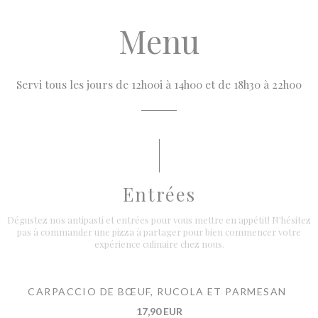
Menu
Servi tous les jours de 12h00i à 14h00 et de 18h30 à 22h00
Entrées
Dégustez nos antipasti et entrées pour vous mettre en appétit! N'hésitez
pas à commander une pizza à partager pour bien commencer votre
expérience culinaire chez nous.
CARPACCIO DE BŒUF, RUCOLA ET PARMESAN
17,90 EUR