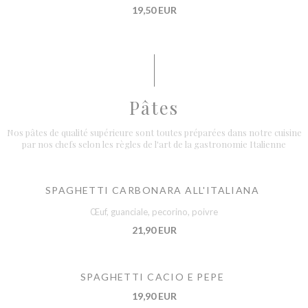
19,50 EUR
Pâtes
Nos pâtes de qualité supérieure sont toutes préparées dans notre cuisine
par nos chefs selon les règles de l'art de la gastronomie Italienne
SPAGHETTI CARBONARA ALL'ITALIANA
Œuf, guanciale, pecorino, poivre
21,90 EUR
SPAGHETTI CACIO E PEPE
19,90 EUR