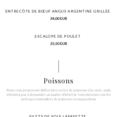
ENTRECÔTE DE BŒUF ANGUS ARGENTINE GRILLÉE
34,00 EUR
ESCALOPE DE POULET
25,50 EUR
Poissons
Nous vous proposons différentes sortes de poissons à la carte, mais
n'hésitez pas à demander au maitre d'hôtel de vous informer sur les
arrivages journaliers de poissons en suggestions
FILETS DE SOLE LAFAYETTE