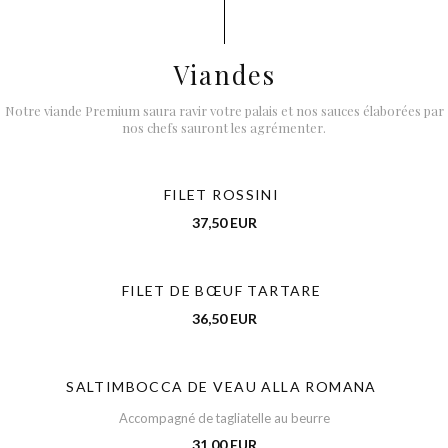
Viandes
Notre viande Premium saura ravir votre palais et nos sauces élaborées par
nos chefs sauront les agrémenter.
FILET ROSSINI
37,50 EUR
FILET DE BŒUF TARTARE
36,50 EUR
SALTIMBOCCA DE VEAU ALLA ROMANA
Accompagné de tagliatelle au beurre
31,00 EUR