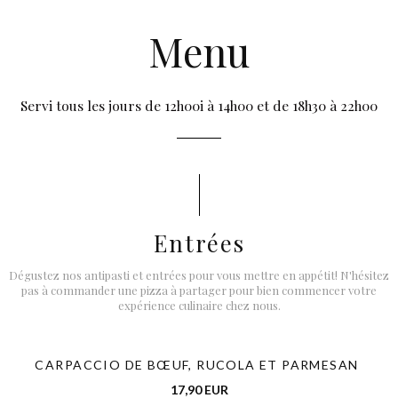
Menu
Servi tous les jours de 12h00i à 14h00 et de 18h30 à 22h00
Entrées
Dégustez nos antipasti et entrées pour vous mettre en appétit! N'hésitez
pas à commander une pizza à partager pour bien commencer votre
expérience culinaire chez nous.
CARPACCIO DE BŒUF, RUCOLA ET PARMESAN
17,90 EUR