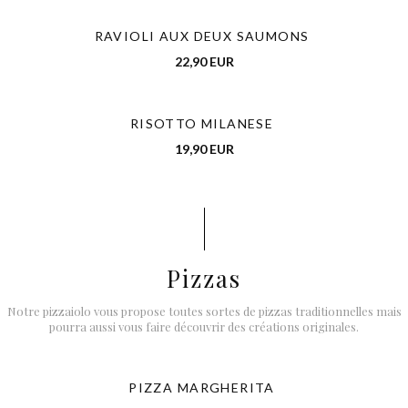
Emozioni
RAVIOLI AUX DEUX SAUMONS
22,90 EUR
RISOTTO MILANESE
19,90 EUR
Pizzas
Notre pizzaiolo vous propose toutes sortes de pizzas traditionnelles mais
pourra aussi vous faire découvrir des créations originales.
PIZZA MARGHERITA