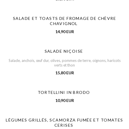
SALADE ET TOASTS DE FROMAGE DE CHÈVRE
CHAVIGNOL
14,90 EUR
SALADE NIÇOISE
Salade, anchois, œuf dur, olives, pommes de terre, oignons, haricots
verts et thon
15,80 EUR
TORTELLINI IN BRODO
10,90 EUR
LÉGUMES GRILLÉS, SCAMORZA FUMÉE ET TOMATES
CERISES