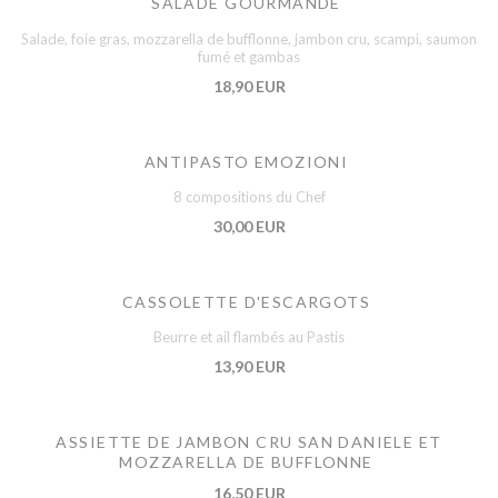
SALADE GOURMANDE
Salade, foie gras, mozzarella de bufflonne, jambon cru, scampi, saumon
fumé et gambas
18,90 EUR
ANTIPASTO EMOZIONI
8 compositions du Chef
30,00 EUR
CASSOLETTE D'ESCARGOTS
Beurre et ail flambés au Pastis
13,90 EUR
ASSIETTE DE JAMBON CRU SAN DANIELE ET
MOZZARELLA DE BUFFLONNE
16,50 EUR