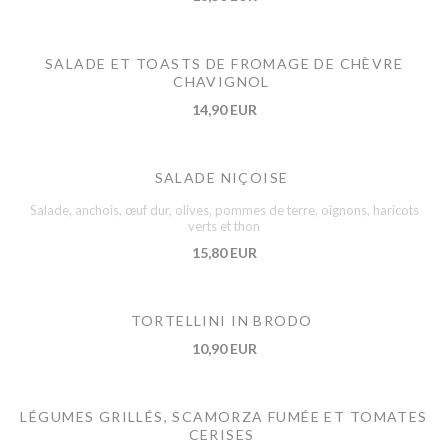
SALADE ET TOASTS DE FROMAGE DE CHÈVRE
CHAVIGNOL
14,90 EUR
SALADE NIÇOISE
Salade, anchois, œuf dur, olives, pommes de terre, oignons, haricots
verts et thon
15,80 EUR
TORTELLINI IN BRODO
10,90 EUR
LÉGUMES GRILLÉS, SCAMORZA FUMÉE ET TOMATES
CERISES