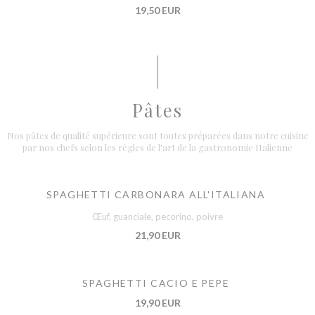
19,50 EUR
Pâtes
Nos pâtes de qualité supérieure sont toutes préparées dans notre cuisine
par nos chefs selon les règles de l'art de la gastronomie Italienne
SPAGHETTI CARBONARA ALL'ITALIANA
Œuf, guanciale, pecorino, poivre
21,90 EUR
SPAGHETTI CACIO E PEPE
19,90 EUR