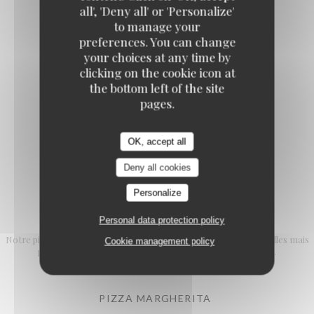
Emozioni
all', 'Deny all' or 'Personalize'
to manage your
RAVIOLI AUX DEUX SAUMONS
preferences. You can change
22,90 EUR
your choices at any time by
clicking on the cookie icon at
the bottom left of the site
RISOTTO MILANESE
pages.
19,90 EUR
OK, accept all
Deny all cookies
Personalize
Pizzas
Personal data protection policy
Notre pizzaiolo vous propose toutes sortes de pizzas traditionnelles mais
Cookie management policy
pourra aussi vous faire découvrir des créations originales.
PIZZA MARGHERITA