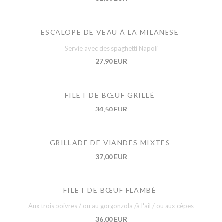
ESCALOPE DE VEAU À LA MILANESE
Servie avec des spaghetti Napoli
27,90 EUR
FILET DE BŒUF GRILLÉ
34,50 EUR
GRILLADE DE VIANDES MIXTES
37,00 EUR
FILET DE BŒUF FLAMBÉ
Aux trois poivres / ou au gorgonzola /à l'ail / ou aux cèpes
36,00 EUR