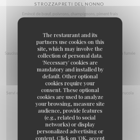
STROZZAPRETI DEL NONNO
Emincé de bœuf, poivrons, champignons, piment frais
21,50 EUR
The restaurant and its
partners use cookies on this
ORECCHIETTE A MODO MIO
site, which may involve the
Saucisse italienne, cèpes, tomates cerise, rucola, trévise, scamorza fumée
collection of personal data.
21,90 EUR
'Necessary' cookies are
mandatory and installed by
default. Other optional
cookies require your
GNOCCHI PARMA
consent. These optional
Servi en croute de parmesan, sauce aurora, jambon de Parme et rucola
cookies are used to analyze
22,50 EUR
your browsing, measure site
audience, provide features
(e.g., related to social
DUO DE RAVIOLI AU CHOIX
networks) or display
personalized advertising or
22,90 EUR
content. Click on 'OK, accept