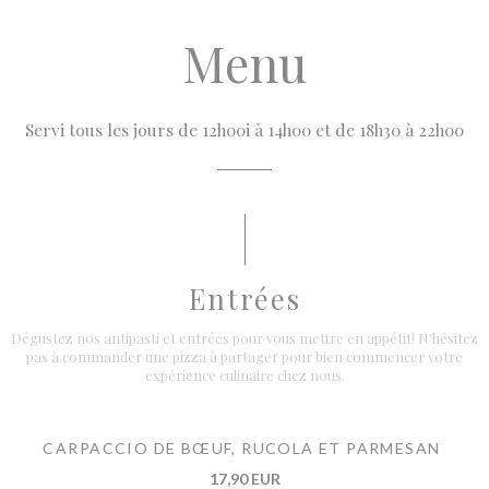
Menu
Servi tous les jours de 12h00i à 14h00 et de 18h30 à 22h00
Entrées
Dégustez nos antipasti et entrées pour vous mettre en appétit! N'hésitez
pas à commander une pizza à partager pour bien commencer votre
expérience culinaire chez nous.
CARPACCIO DE BŒUF, RUCOLA ET PARMESAN
17,90 EUR