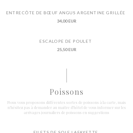
ENTRECÔTE DE BŒUF ANGUS ARGENTINE GRILLÉE
34,00 EUR
ESCALOPE DE POULET
25,50 EUR
Poissons
Nous vous proposons différentes sortes de poissons à la carte, mais
n'hésitez pas à demander au maitre d'hôtel de vous informer sur les
arrivages journaliers de poissons en suggestions
FILETS DE SOLE LAFAYETTE