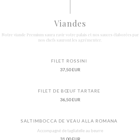
Viandes
Notre viande Premium saura ravir votre palais et nos sauces élaborées par
nos chefs sauront les agrémenter.
FILET ROSSINI
37,50 EUR
FILET DE BŒUF TARTARE
36,50 EUR
SALTIMBOCCA DE VEAU ALLA ROMANA
Accompagné de tagliatelle au beurre
31,00 EUR