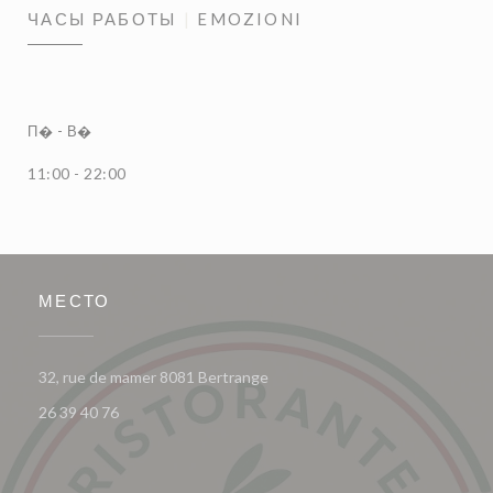
ЧАСЫ РАБОТЫ
EMOZIONI
П�
-
В�
11:00 - 22:00
МЕСТО
((открывается в новом окне))
32, rue de mamer 8081 Bertrange
26 39 40 76