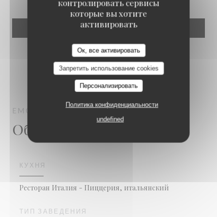
контролировать сервисы
которые вы хотите
активировать
Emozioni
Ок, все активировать
Запретить использование cookies
Персонализировать
Политика конфиденциальности
EMOZIONI
ПИЦЦЕРИЯ
BERTRANGE
undefined
Общая информация
КУХНЯ
Ресторан Италия - Пиццерия, итальянский
ТИП ЗАВЕДЕНИЯ