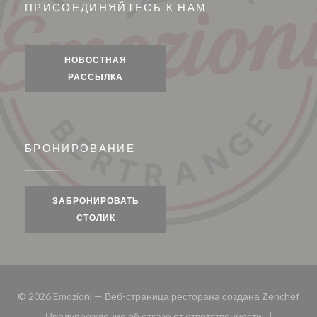
ПРИСОЕДИНЯЙТЕСЬ К НАМ
НОВОСТНАЯ
РАССЫЛКА
БРОНИРОВАНИЕ
ЗАБРОНИРОВАТЬ
СТОЛИК
((о
© 2026 Emozioni — Веб-страница ресторана создана
Zenchef
Предупреждение об отказе от ответственности