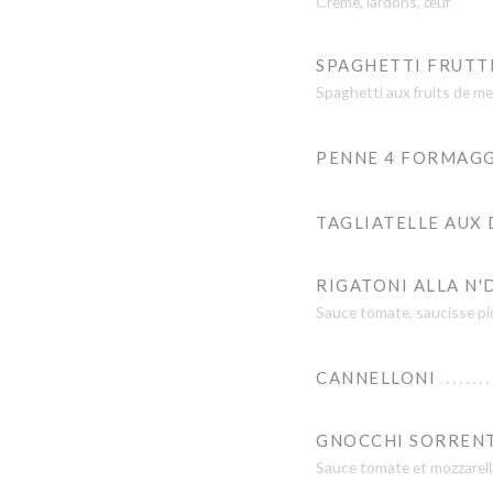
Crème, lardons, œuf
SPAGHETTI FRUTT
Spaghetti aux fruits de me
PENNE 4 FORMAGG
TAGLIATELLE AUX
RIGATONI ALLA N'
Sauce tomate, saucisse piq
CANNELLONI
GNOCCHI SORREN
Sauce tomate et mozzarell