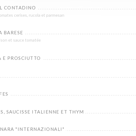
L CONTADINO
omates cerises, rucola et parmesan
A BARESE
ison et sauce tomatée
A E PROSCIUTTO
FES
S, SAUCISSE ITALIENNE ET THYM
NARA "INTERNAZIONALI"