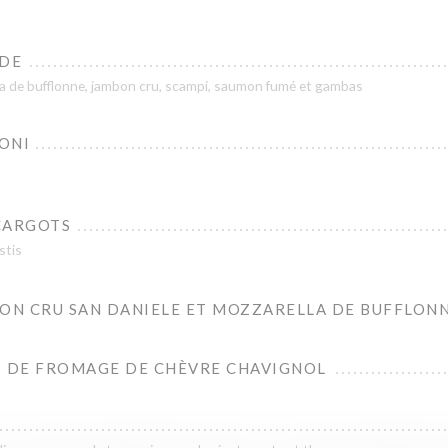
DE
lla de bufflonne, jambon cru, scampi, saumon fumé et gambas
ONI
CARGOTS
stis
BON CRU SAN DANIELE ET MOZZARELLA DE BUFFLON
S DE FROMAGE DE CHÈVRE CHAVIGNOL