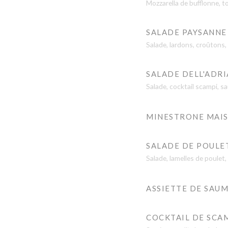
Mozzarella de bufflonne, t
SALADE PAYSANNE
Salade, lardons, croûtons
SALADE DELL'ADR
Salade, cocktail scampi, 
MINESTRONE MAI
SALADE DE POULE
Salade, lamelles de poulet,
ASSIETTE DE SAU
COCKTAIL DE SCA