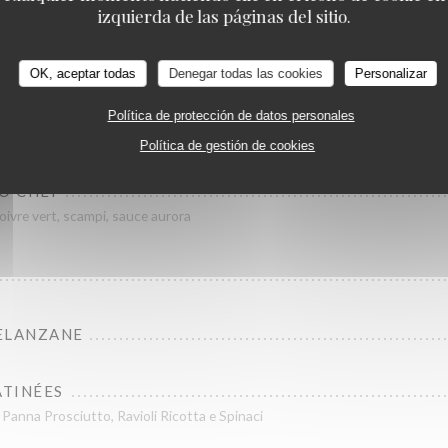
Emozioni
izquierda de las páginas del sitio.
E PEPE
BIATA AU PEPERONCINO FRAIS
OK, aceptar todas
Denegar todas las cookies
Personalizar
Política de protección de datos personales
ESTO
Política de gestión de cookies
LO CHEF
ivre vert, scampi, sauce aurora
ELANZANE
ATINÉES
i Panna Prosciutto, Ravioli Ricotta e Spinaci