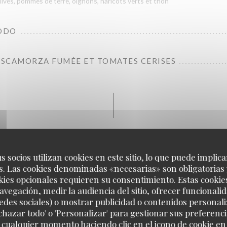
olives, pommes de terre, oignons, haricots verts et thon
RODO
, SCAMORZA FUMÉE ET TOMATES CERISES
Pâtes
ure sont toutes préparées dans notre cuisine par nos chefs selon les règl
s socios utilizan cookies en este sitio, lo que puede implica
Italienne
. Las cookies denominadas «necesarias» son obligatorias 
kies opcionales requieren su consentimiento. Estas cookie
avegación, medir la audiencia del sitio, ofrecer funcionali
NARA ALL'ITALIANA
edes sociales) o mostrar publicidad o contenidos personali
poivre
echazar todo' o 'Personalizar' para gestionar sus preferen
 cualquier momento haciendo clic en el icono de cookie en l