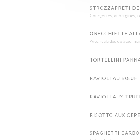
STROZZAPRETI DE
Courgettes, aubergines, t
ORECCHIETTE ALL
Avec roulades de bœuf ma
TORTELLINI PANN
RAVIOLI AU BŒUF
RAVIOLI AUX TRUF
RISOTTO AUX CÈPE
SPAGHETTI CARBO