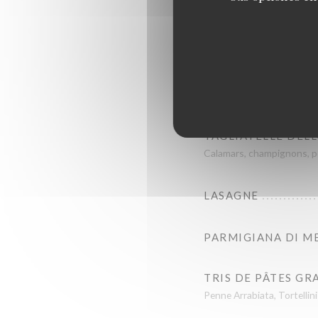
SPAGHETTI CACIO 
PENNE ALL'ARRAB
TAGLIATELLE AL P
TAGLIATELLE DEL
Calamars, champignons, po
LASAGNE
PARMIGIANA DI M
TRIS DE PÂTES GR
Penne Arrabiata, Tortellin