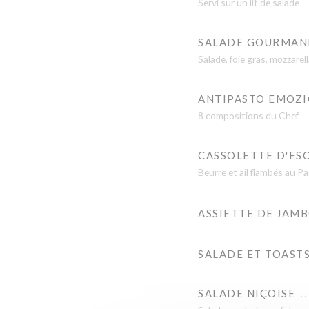
Servi sur un lit de salade
SALADE GOURMAN
Salade, foie gras, mozzare
ANTIPASTO EMOZI
8 compositions du Chef
CASSOLETTE D'ES
Beurre et ail flambés au Pa
ASSIETTE DE JAM
SALADE ET TOAST
SALADE NIÇOISE