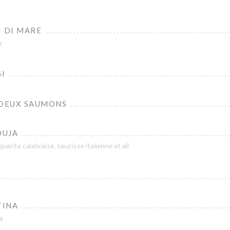
I DI MARE
r
I
 DEUX SAUMONS
DUJA
uante calabraise, saucisse italienne et ail
TINA
a