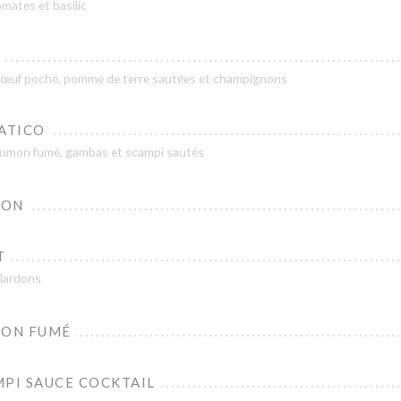
omates et basilic
, œuf poché, pomme de terre sautées et champignons
IATICO
saumon fumé, gambas et scampi sautés
SON
T
 lardons
MON FUMÉ
MPI SAUCE COCKTAIL