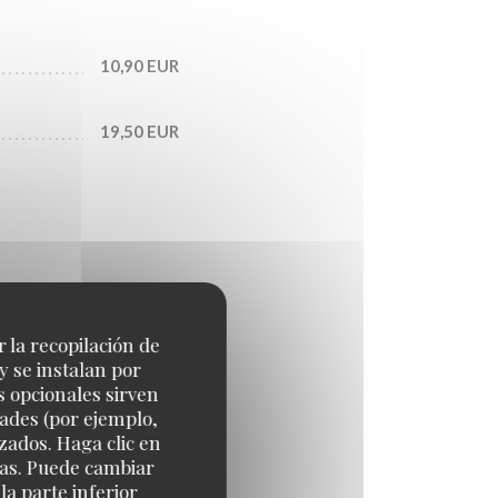
10,90 EUR
19,50 EUR
es de l'art de la gastronomie
r la recopilación de
y se instalan por
s opcionales sirven
dades (por ejemplo,
21,90 EUR
zados. Haga clic en
cias. Puede cambiar
a parte inferior