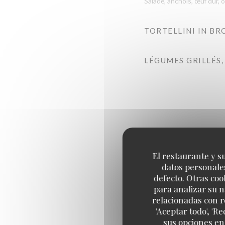
Salade, anchois, œuf dur, 
TORTELLINI IN B
LÉGUMES GRILLÉS
Nos pâtes de qualité supérie
El restaurante y su
datos personales
defecto. Otras coo
para analizar su n
SPAGHETTI CARBO
relacionadas con r
Œuf, guanciale, pecorino, 
'Aceptar todo', 'R
sus opciones en