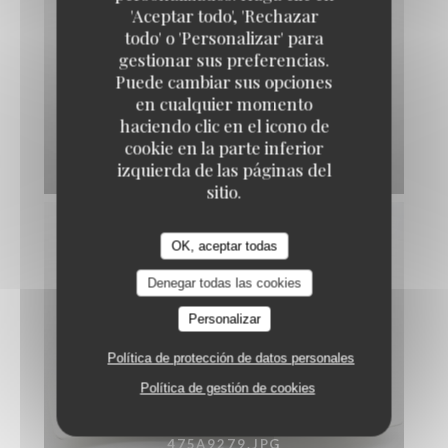
Emozioni
'Aceptar todo', 'Rechazar
todo' o 'Personalizar' para
gestionar sus preferencias.
Puede cambiar sus opciones
en cualquier momento
haciendo clic en el icono de
cookie en la parte inferior
475A9277.JPG
izquierda de las páginas del
sitio.
OK, aceptar todas
Denegar todas las cookies
Personalizar
Política de protección de datos personales
Política de gestión de cookies
475A9279.JPG