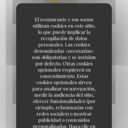
475A9264.JPG
El restaurante y sus socios
utilizan cookies en este sitio,
lo que puede implicar la
recopilación de datos
personales. Las cookies
denominadas «necesarias»
son obligatorias y se instalan
por defecto. Otras cookies
opcionales requieren su
consentimiento. Estas
cookies opcionales sirven
para analizar su navegación,
medir la audiencia del sitio,
475A9271.JPG
ofrecer funcionalidades (por
ejemplo, relacionadas con
redes sociales) o mostrar
publicidad o contenidos
personalizados. Haga clic en