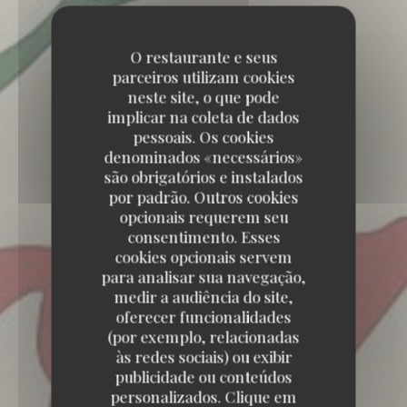
O restaurante e seus
parceiros utilizam cookies
neste site, o que pode
implicar na coleta de dados
pessoais. Os cookies
denominados «necessários»
são obrigatórios e instalados
por padrão. Outros cookies
opcionais requerem seu
consentimento. Esses
cookies opcionais servem
para analisar sua navegação,
medir a audiência do site,
oferecer funcionalidades
(por exemplo, relacionadas
às redes sociais) ou exibir
Emozioni
publicidade ou conteúdos
personalizados. Clique em
Emozioni